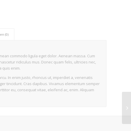
n (0)
 Aenean commodo ligula eget dolor. Aenean massa. Cum
ascetur ridiculus mus. Donec quam felis, ultricies nec,
a quis enim.
arcu. In enim justo, rhoncus ut, imperdiet a, venenatis
Integer tincidunt. Cras dapibus. Vivamus elementum semper
rttitor eu, consequat vitae, eleifend ac, enim. Aliquam