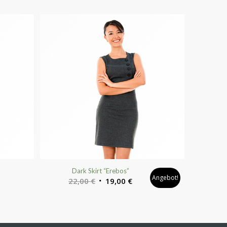
5.00
Dark Skirt “Erebos”
Angebot!
22,00
€
19,00
€