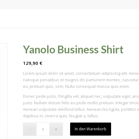
Yanolo Business Shirt
129,90
€
Lorem ipsum dolor sit amet, consectetuer adipiscing elit. Ae
natoque penatibus et magnis dis parturient montes, nascetur r
eu, pretium quis, sem. Nulla consequat massa quis enim.
Donec pede justo, fringilla vel, aliquet nec, vulputate eget, arc
justo. Nullam dictum felis eu pede mollis pretium. Integer ti
Aenean vulputate eleifend tellus. Aenean leo ligula, porttitor
dapibus in, viverra quis, feugiat a, tellus.
In den Warenkorb