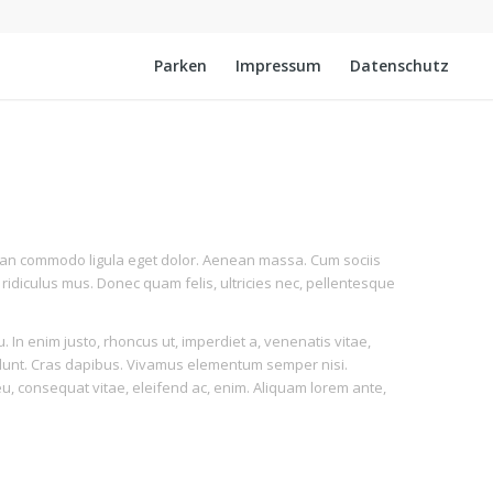
Parken
Impressum
Datenschutz
nean commodo ligula eget dolor. Aenean massa. Cum sociis
idiculus mus. Donec quam felis, ultricies nec, pellentesque
u. In enim justo, rhoncus ut, imperdiet a, venenatis vitae,
ncidunt. Cras dapibus. Vivamus elementum semper nisi.
 eu, consequat vitae, eleifend ac, enim. Aliquam lorem ante,