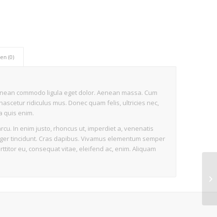
n (0)
 Aenean commodo ligula eget dolor. Aenean massa. Cum
ascetur ridiculus mus. Donec quam felis, ultricies nec,
a quis enim.
arcu. In enim justo, rhoncus ut, imperdiet a, venenatis
Integer tincidunt. Cras dapibus. Vivamus elementum semper
rttitor eu, consequat vitae, eleifend ac, enim. Aliquam