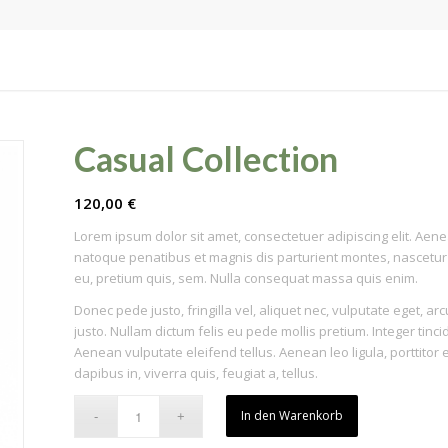
Casual Collection
120,00
€
Lorem ipsum dolor sit amet, consectetuer adipiscing elit. Ae
natoque penatibus et magnis dis parturient montes, nascetur r
eu, pretium quis, sem. Nulla consequat massa quis enim.
Donec pede justo, fringilla vel, aliquet nec, vulputate eget, arc
justo. Nullam dictum felis eu pede mollis pretium. Integer ti
Aenean vulputate eleifend tellus. Aenean leo ligula, porttitor
dapibus in, viverra quis, feugiat a, tellus.
In den Warenkorb