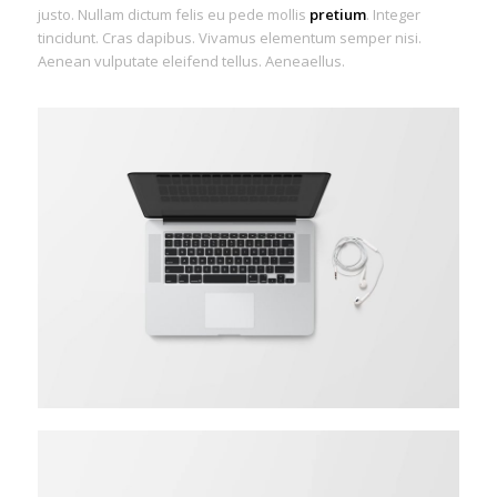
justo. Nullam dictum felis eu pede mollis
pretium
. Integer
tincidunt. Cras dapibus. Vivamus elementum semper nisi.
Aenean vulputate eleifend tellus. Aeneaellus.