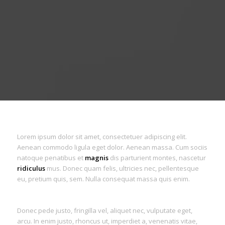
Lorem ipsum dolor sit amet, consectetuer adipiscing elit.
Aenean commodo ligula eget dolor. Aenean massa. Cum sociis
natoque penatibus et
magnis
dis parturient montes, nascetur
ridiculus
mus. Donec quam felis, ultricies nec, pellentesque
eu, pretium quis, sem. Nulla consequat massa quis enim.
Donec pede justo, fringilla vel, aliquet nec, vulputate eget,
arcu. In enim justo, rhoncus ut, imperdiet a, venenatis vitae,